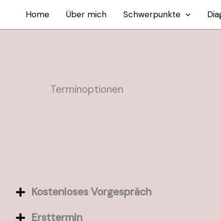
Zum
Home
Über mich
Schwerpunkte
Dia
Inhalt
springen
Terminoptionen
Kostenloses Vorgespräch
Ersttermin