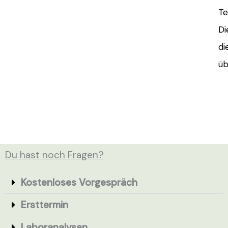
Te
Di
di
üb
Du hast noch Fragen?
Kostenloses Vorgespräch
Ersttermin
Laboranalysen