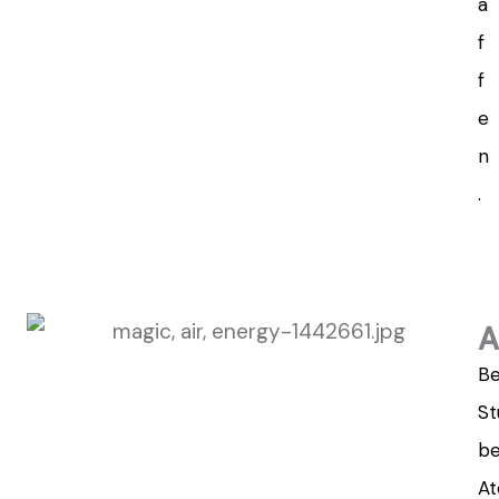
a
f
f
e
n
.
A
Be
St
be
At