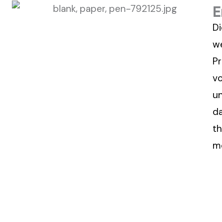
E
D
we
Pr
vo
u
da
t
m